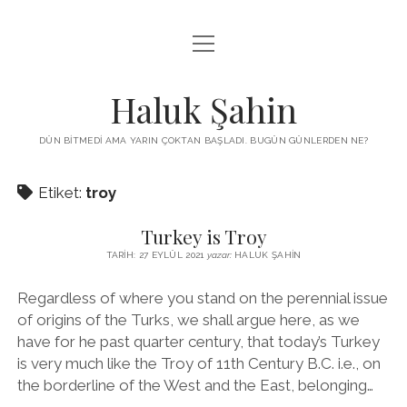
menüyü
KUTUP YILDIZI
aç
THE TURKISH PUZZLE
Haluk Şahin
MENDIREK YAZILARI
DÜN BITMEDI AMA YARIN ÇOKTAN BAŞLADI. BUGÜN GÜNLERDEN NE?
menüyü
HŞ KITAPLARI
aç
Etiket:
troy
ADA
PROGRAMLAR
Turkey is Troy
İYI YAŞAM VE MUTLULUK ÜZERINE
BIZ KIMIZ?
TARIH: 27 EYLÜL 2021
yazar:
HALUK ŞAHIN
BABIALI’DE CINAYET
DERS NOTLARI – LECTURE NOTES
Regardless of where you stand on the perennial issue
GÜZEL MAVRELLA
of origins of the Turks, we shall argue here, as we
MED 532 SPRING ‘25
have for he past quarter century, that today’s Turkey
YAZMADAN EDEMEDIM
is very much like the Troy of 11th Century B.C. i.e., on
the borderline of the West and the East, belonging…
HABERLER / NEWS