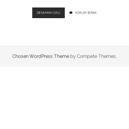
twitter
facebook
instagram
TURKEY
DEVAMINI OKU
YORUM BIRAK
IS
TROY
Chosen WordPress Theme
by Compete Themes.