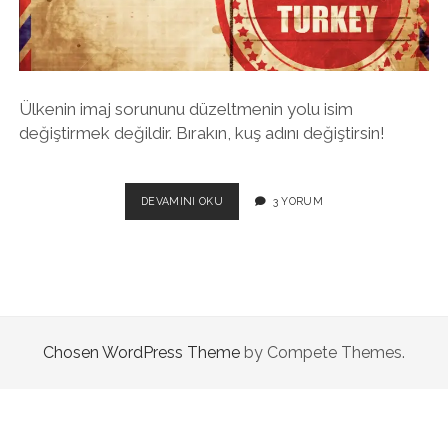
twitter
facebook
instagram
Ülkenin imaj sorununu düzeltmenin yolu isim
değiştirmek değildir. Bırakın, kuş adını değiştirsin!
800
DEVAMINI OKU
3 YORUM
YILLIK
“TURKEY”
OLUR
MU
“TÜRKIYE”?
Chosen WordPress Theme
by Compete Themes.