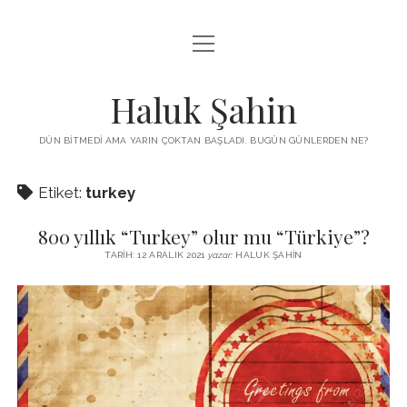
menüyü
KUTUP YILDIZI
aç
THE TURKISH PUZZLE
Haluk Şahin
MENDIREK YAZILARI
DÜN BITMEDI AMA YARIN ÇOKTAN BAŞLADI. BUGÜN GÜNLERDEN NE?
menüyü
HŞ KITAPLARI
aç
Etiket:
turkey
ADA
PROGRAMLAR
800 yıllık “Turkey” olur mu “Türkiye”?
İYI YAŞAM VE MUTLULUK ÜZERINE
BIZ KIMIZ?
TARIH: 12 ARALIK 2021
yazar:
HALUK ŞAHIN
BABIALI’DE CINAYET
DERS NOTLARI – LECTURE NOTES
GÜZEL MAVRELLA
MED 532 SPRING ‘25
YAZMADAN EDEMEDIM
HABERLER / NEWS