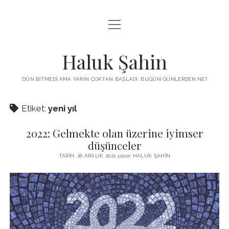
menüyü
KUTUP YILDIZI
aç
THE TURKISH PUZZLE
Haluk Şahin
MENDIREK YAZILARI
DÜN BITMEDI AMA YARIN ÇOKTAN BAŞLADI. BUGÜN GÜNLERDEN NE?
menüyü
HŞ KITAPLARI
aç
Etiket:
yeni yıl
ADA
PROGRAMLAR
2022: Gelmekte olan üzerine iyimser
İYI YAŞAM VE MUTLULUK ÜZERINE
BIZ KIMIZ?
düşünceler
BABIALI’DE CINAYET
TARIH: 26 ARALIK 2021
yazar:
HALUK ŞAHIN
DERS NOTLARI – LECTURE NOTES
GÜZEL MAVRELLA
MED 532 SPRING ‘25
YAZMADAN EDEMEDIM
HABERLER / NEWS