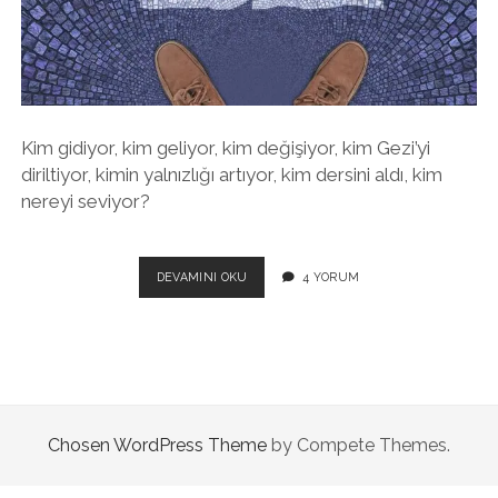
twitter
facebook
instagram
Kim gidiyor, kim geliyor, kim değişiyor, kim Gezi’yi
diriltiyor, kimin yalnızlığı artıyor, kim dersini aldı, kim
nereyi seviyor?
2022:
DEVAMINI OKU
4 YORUM
GELMEKTE
OLAN
ÜZERINE
IYIMSER
DÜŞÜNCELER
Chosen WordPress Theme
by Compete Themes.