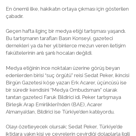
En önemli ilke, hakikatın ortaya çıkması için gösterilen
twitter
facebook
instagram
çabadır.
Geçen hafta ilginç bir medya etiği tartışması yaşandı.
Bu tartışmanın tarafları Basın Konseyi, gazeteci
dernekleri ya da her yıl binlerce mezun veren iletişim
fakültelerinin anlı şanlı hocaları değildi.
Medya etiğinin ince noktaları üzerine görüş beyan
edenlerden birisi “suç örgütü” reisi Sedat Peker, ikincisi
Birgün Gazetesi köşe yazarı Erk Acarer, üçüncüsü ise
bir süredir kendisini “Medya Ombudsmanı” olarak
tanıtan gazeteci Faruk Bildirici idi. Peker tartışmaya
Birleşik Arap Emirlikleri’nden (BAE), Acarer
Almanya’dan, Bildirici ise Türkiye’den katılıyordu.
Olayı özetleyecek olursak; Sedat Peker, Türkiye’de
iktidara yakın kişi ve çevrelerin çevirdiği dolaplarla ilgili