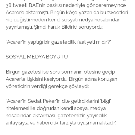
38 tweeti BAE’nin baskısı nedeniyle gönderemeyince
Acarer’e aktarmıştı. Birgün köşe yazarı da bu tweetleri
hiç değiştirmeden kendi sosyal medya hesabından
yayınlamıştı. Şimdi Faruk Bildirici soruyordu:
“Acarer’in yaptığı bir gazetecilik faaliyeti midir?”
SOSYAL MEDYA BOYUTU
Birgün gazetesi ise soru sormanın ötesine geçip
Acarer’le ilişkisini kesiyordu. Birgün adına konuşan
yöneticinin verdiği gerekçe şöyleydi:
“Acarer’in Sedat Peker’in dile getirdiklerini ‘bilgi’
nitelemesi ile doğrudan kendi sosyal medya
hesabından aktarması, gazetemizin yayıncılık
anlayışıyla ve habercilik tarzıyla uyuşmamaktadır.”