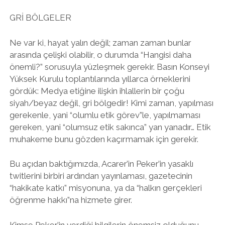
GRİ BÖLGELER
Ne var ki, hayat yalın değil; zaman zaman bunlar
arasında çelişki olabilir, o durumda “Hangisi daha
önemli?” sorusuyla yüzleşmek gerekir. Basın Konseyi
Yüksek Kurulu toplantılarında yıllarca örneklerini
gördük: Medya etiğine ilişkin ihlallerin bir çoğu
siyah/beyaz değil, gri bölgedir! Kimi zaman, yapılması
gerekenle, yani “olumlu etik görev”le, yapılmaması
gereken, yani “olumsuz etik sakınca” yan yanadır… Etik
muhakeme bunu gözden kaçırmamak için gerekir.
Bu açıdan baktığımızda, Acarer’in Peker’in yasaklı
twitlerini birbiri ardından yayınlaması, gazetecinin
“hakikate katkı” misyonuna, ya da “halkın gerçekleri
öğrenme hakkı”na hizmete girer.
Kimse Peker’in verdiği bilgilerin önemsiz olduğunu