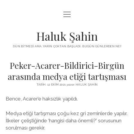
menüyü
KUTUP YILDIZI
aç
THE TURKISH PUZZLE
Haluk Şahin
MENDIREK YAZILARI
DÜN BITMEDI AMA YARIN ÇOKTAN BAŞLADI. BUGÜN GÜNLERDEN NE?
menüyü
HŞ KITAPLARI
aç
Peker-Acarer-Bildirici-Birgün
ADA
PROGRAMLAR
arasında medya etiği tartışması
İYI YAŞAM VE MUTLULUK ÜZERINE
BIZ KIMIZ?
TARIH: 12 EKIM 2021
yazar:
HALUK ŞAHIN
BABIALI’DE CINAYET
DERS NOTLARI – LECTURE NOTES
Bence, Acarer’e haksızlık yapıldı.
GÜZEL MAVRELLA
MED 532 SPRING ‘25
Medya etiği tartışması çoğu kez gri zeminlerde yapılır.
YAZMADAN EDEMEDIM
İlkeler çeliştiğinde ‘hangisi daha önemli?’ sorusunun
sorulması gerekir.
HABERLER / NEWS