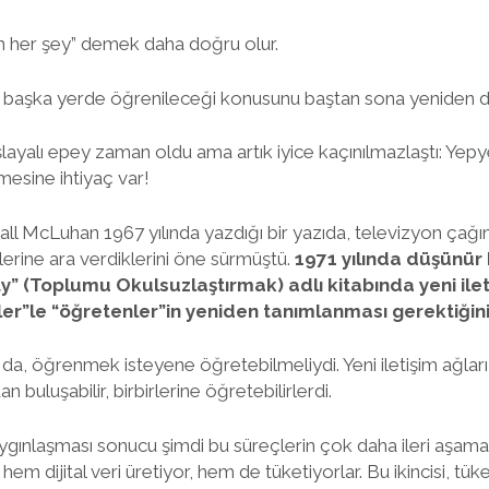
 her şey” demek daha doğru olur.
n başka yerde öğrenileceği konusunu baştan sona yeniden 
ayalı epey zaman oldu ama artık iyice kaçınılmazlaştı: Yepye
mesine ihtiyaç var!
hall McLuhan 1967 yılında yazdığı bir yazıda, televizyon çağ
lerine ara verdiklerini öne sürmüştü.
1971 yılında düşünür I
” (Toplumu Okulsuzlaştırmak) adlı kitabında yeni ileti
er”le “öğretenler”in yeniden tanımlanması gerektiğin
 da, öğrenmek isteyene öğretebilmeliydi. Yeni iletişim ağl
an buluşabilir, birbirlerine öğretebilirlerdi.
yaygınlaşması sonucu şimdi bu süreçlerin çok daha ileri aşamal
em dijital veri üretiyor, hem de tüketiyorlar. Bu ikincisi, tüke