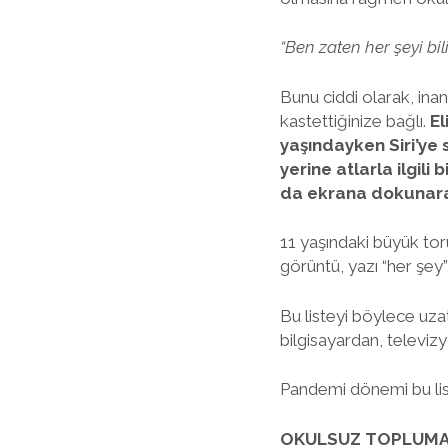
“Ben zaten her şeyi bi
Bunu ciddi olarak, ina
kastettiğinize bağlı.
El
yaşındayken Siri’ye s
yerine atlarla ilgil
da ekrana dokunarak 
11 yaşındaki büyük tor
görüntü, yazı “her şey”
Bu listeyi böylece uza
bilgisayardan, televi
Pandemi dönemi bu list
OKULSUZ TOPLUMA