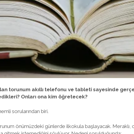
an torunum akıllı telefonu ve tableti sayesinde gerç
lmedikleri? Onları ona kim öğretecek?
emli sorularından biri.
orunum önümüzdeki günlerde ilkokula başlayacak. Meraklı, ci
 gitmek istemediğini söylüyor. Nedeni sorulduğunda: