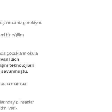
düşünmemiz gerekiyor.
ni bir eğitim
ında çocukların okula
van Illich
şim teknolojileri
i savunmuştu.
arı bunu mümkün
arındayız. İnsanlar
tim, veri-