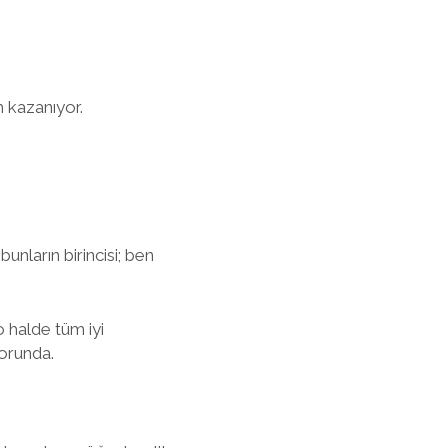
m kazanıyor.
unların birincisi; ben
o halde tüm iyi
zorunda.