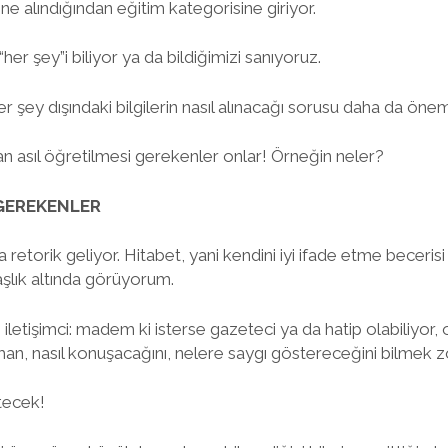
ne alındığından eğitim kategorisine giriyor.
her şey”i biliyor ya da bildiğimizi sanıyoruz.
er şey dışındaki bilgilerin nasıl alınacağı sorusu daha da öne
dan asıl öğretilmesi gerekenler onlar! Örneğin neler?
GEREKENLER
retorik geliyor. Hitabet, yani kendini iyi ifade etme becerisi b
başlık altında görüyorum.
letişimci: madem ki isterse gazeteci ya da hatip olabiliyor, 
zaman, nasıl konuşacağını, nelere saygı göstereceğini bilmek 
etecek!