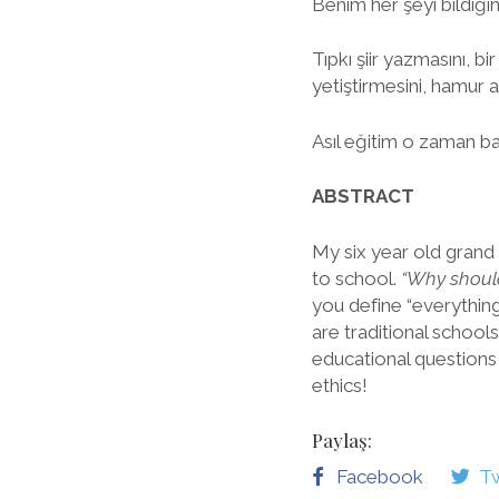
Benim her şeyi bildiği
Tıpkı şiir yazmasını, 
yetiştirmesini, hamur aç
Asıl eğitim o zaman ba
ABSTRACT
My six year old grand 
to school.
“Why should
you define “everything
are traditional school
educational questions 
ethics!
Paylaş:
Facebook
Tw