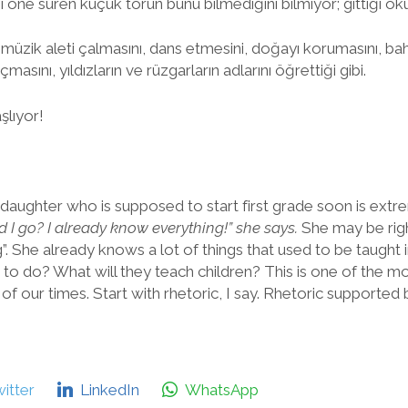
ni öne süren küçük torun bunu bilmediğini bilmiyor; gittiği o
bir müzik aleti çalmasını, dans etmesini, doğayı korumasını, 
masını, yıldızların ve rüzgarların adlarını öğrettiği gibi.
şlıyor!
daughter who is supposed to start first grade soon is extr
 I go? I already know everything!” she says.
She may be rig
”. She already knows a lot of things that used to be taught
s to do? What will they teach children? This is one of the m
of our times. Start with rhetoric, I say. Rhetoric supporte
itter
LinkedIn
WhatsApp