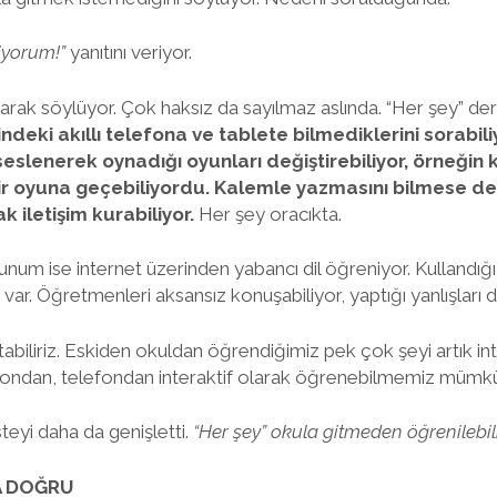
liyorum!”
yanıtını veriyor.
narak söylüyor. Çok haksız da sayılmaz aslında. “Her şey” de
indeki akıllı telefona ve tablete bilmediklerini sorabil
eslenerek oynadığı oyunları değiştirebiliyor, örneğin ku
i bir oyuna geçebiliyordu. Kalemle yazmasını bilmese d
iletişim kurabiliyor.
Her şey oracıkta.
unum ise internet üzerinden yabancı dil öğreniyor. Kullandı
 var. Öğretmenleri aksansız konuşabiliyor, yaptığı yanlışları d
tabiliriz. Eskiden okuldan öğrendiğimiz pek çok şeyi artık in
zyondan, telefondan interaktif olarak öğrenebilmemiz mümk
eyi daha da genişletti.
“Her şey” okula gitmeden öğrenilebili
 DOĞRU