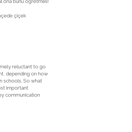
kul ona bunu öğretmeli!
bahçede çiçek
emely reluctant to go
ht, depending on how
 in schools. So what
ost important
d by communication