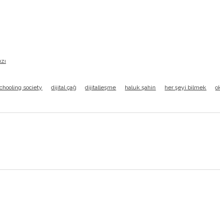
ızı
chooling society
dijital çağ
dijitalleşme
haluk şahin
her şeyi bilmek
o