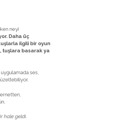
rken neyi
iyor. Daha üç
şlarla ilgili bir oyun
e, tuşlara basarak ya
ğı uygulamada ses,
üzeltebiliyor.
ternetten,
ün.
r hale geldi.