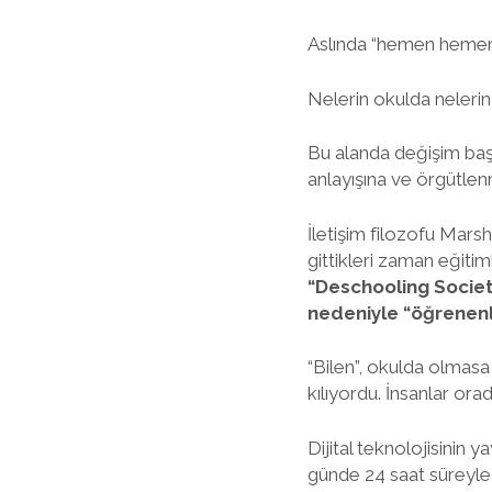
Aslında “hemen hemen
Nelerin okulda neleri
Bu alanda değişim başl
anlayışına ve örgütlen
İletişim filozofu Mars
gittikleri zaman eğitim
“Deschooling Society
nedeniyle “öğrenenl
“Bilen”, okulda olmasa
kılıyordu. İnsanlar orad
Dijital teknolojisinin 
günde 24 saat süreyle h