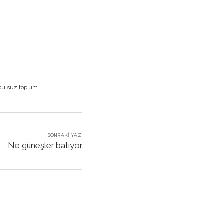
kulsuz toplum
SONRAKI YAZI
Ne güneşler batıyor