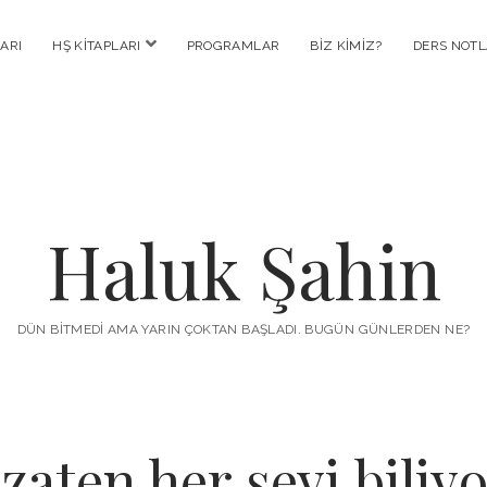
menüyü
ARI
HŞ KITAPLARI
PROGRAMLAR
BIZ KIMIZ?
DERS NOTL
aç
Haluk Şahin
DÜN BITMEDI AMA YARIN ÇOKTAN BAŞLADI. BUGÜN GÜNLERDEN NE?
zaten her şeyi bili