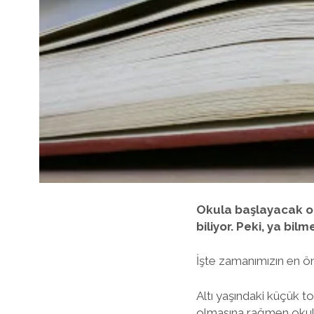
Okula başlayacak ol
biliyor. Peki, ya bi
İşte zamanımızın en ön
Altı yaşındaki küçük t
olmasına rağmen okula