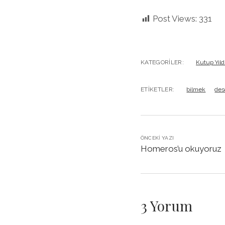
Post Views:
331
KATEGORILER:
Kutup Yıld
ETIKETLER:
bilmek
des
ÖNCEKI YAZI
Homeros’u okuyoruz
3 Yorum