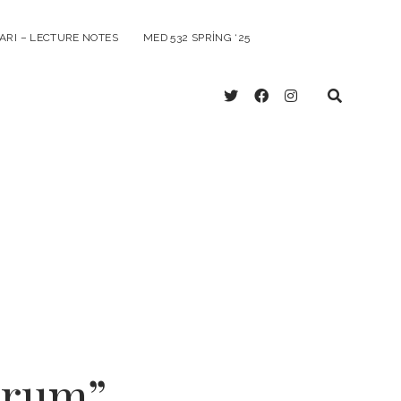
ARI – LECTURE NOTES
MED 532 SPRING ‘25
twitter
facebook
instagram
yorum”