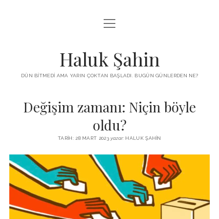
menüyü
KUTUP YILDIZI
aç
THE TURKISH PUZZLE
Haluk Şahin
MENDIREK YAZILARI
DÜN BITMEDI AMA YARIN ÇOKTAN BAŞLADI. BUGÜN GÜNLERDEN NE?
menüyü
HŞ KITAPLARI
aç
Değişim zamanı: Niçin böyle
ADA
PROGRAMLAR
oldu?
İYI YAŞAM VE MUTLULUK ÜZERINE
BIZ KIMIZ?
TARIH: 28 MART 2023
yazar:
HALUK ŞAHIN
BABIALI’DE CINAYET
DERS NOTLARI – LECTURE NOTES
GÜZEL MAVRELLA
MED 532 SPRING ‘25
YAZMADAN EDEMEDIM
HABERLER / NEWS