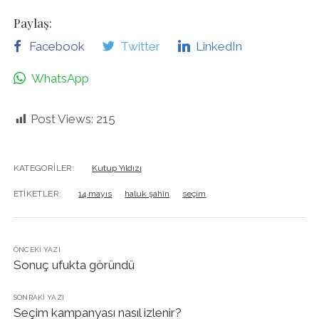
Paylaş:
Facebook
Twitter
LinkedIn
WhatsApp
Post Views:
215
KATEGORILER:
Kutup Yıldızı
ETIKETLER:
14 mayıs
haluk şahin
seçim
ÖNCEKI YAZI
Sonuç ufukta göründü
SONRAKI YAZI
Seçim kampanyası nasıl izlenir?