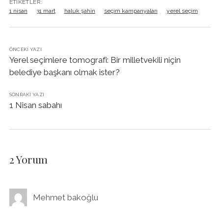
ETIKETLER:
1 nisan
31 mart
haluk şahin
seçim kampanyaları
yerel seçim
ÖNCEKI YAZI
Yerel seçimlere tomografi: Bir milletvekili niçin
belediye başkanı olmak ister?
SONRAKI YAZI
1 Nisan sabahı
2 Yorum
Mehmet bakoğlu