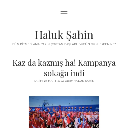
menüyü
KUTUP YILDIZI
aç
THE TURKISH PUZZLE
Haluk Şahin
MENDIREK YAZILARI
DÜN BITMEDI AMA YARIN ÇOKTAN BAŞLADI. BUGÜN GÜNLERDEN NE?
menüyü
HŞ KITAPLARI
aç
Kaz da kazmış ha! Kampanya
ADA
PROGRAMLAR
sokağa indi
İYI YAŞAM VE MUTLULUK ÜZERINE
BIZ KIMIZ?
TARIH: 25 MART 2024
yazar:
HALUK ŞAHIN
BABIALI’DE CINAYET
DERS NOTLARI – LECTURE NOTES
GÜZEL MAVRELLA
MED 532 SPRING ‘25
YAZMADAN EDEMEDIM
HABERLER / NEWS