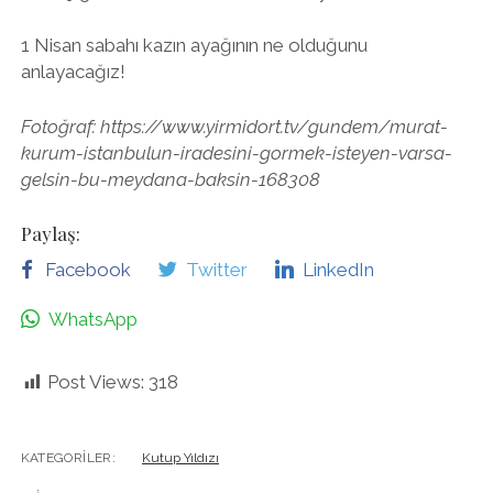
1 Nisan sabahı kazın ayağının ne olduğunu
anlayacağız!
Fotoğraf: https://www.yirmidort.tv/gundem/murat-
kurum-istanbulun-iradesini-gormek-isteyen-varsa-
gelsin-bu-meydana-baksin-168308
Paylaş:
Facebook
Twitter
LinkedIn
WhatsApp
Post Views:
318
KATEGORILER:
Kutup Yıldızı