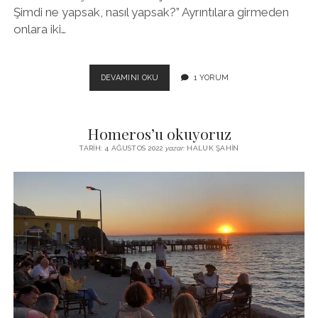
Şimdi ne yapsak, nasıl yapsak?” Ayrıntılara girmeden
onlara iki…
YEREL
DEVAMINI OKU
1 YORUM
YÖNETICILER,
GÜCÜNÜZÜN
FARKINDA
Homeros’u okuyoruz
OLUN!
//
TARIH: 4 AĞUSTOS 2022
yazar:
HALUK ŞAHIN
ITIRLI
BAHÇE
NASIL
KURTULDU?