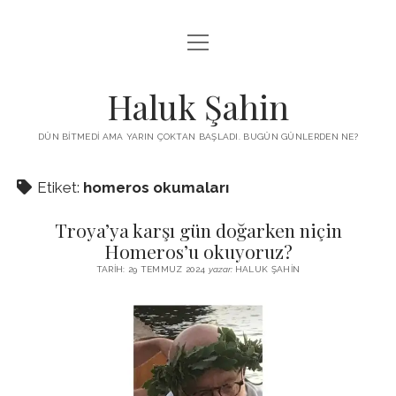
menüyü
KUTUP YILDIZI
aç
THE TURKISH PUZZLE
Haluk Şahin
MENDIREK YAZILARI
DÜN BITMEDI AMA YARIN ÇOKTAN BAŞLADI. BUGÜN GÜNLERDEN NE?
menüyü
HŞ KITAPLARI
aç
Etiket:
homeros okumaları
ADA
PROGRAMLAR
Troya’ya karşı gün doğarken niçin
İYI YAŞAM VE MUTLULUK ÜZERINE
BIZ KIMIZ?
Homeros’u okuyoruz?
BABIALI’DE CINAYET
TARIH: 29 TEMMUZ 2024
yazar:
HALUK ŞAHIN
DERS NOTLARI – LECTURE NOTES
GÜZEL MAVRELLA
MED 532 SPRING ‘25
YAZMADAN EDEMEDIM
HABERLER / NEWS