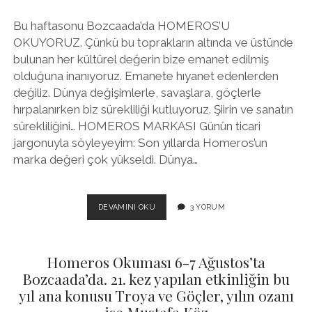
Bu haftasonu Bozcaada’da HOMEROS’U
OKUYORUZ. Çünkü bu toprakların altında ve üstünde
bulunan her kültürel değerin bize emanet edilmiş
olduğuna inanıyoruz. Emanete hıyanet edenlerden
değiliz. Dünya değişimlerle, savaşlara, göçlerle
hırpalanırken biz sürekliliği kutluyoruz. Şiirin ve sanatın
sürekliliğini… HOMEROS MARKASI Günün ticari
jargonuyla söyleyeyim: Son yıllarda Homeros’un
marka değeri çok yükseldi. Dünya…
HOMEROS’U
DEVAMINI OKU
3 YORUM
OKUYORUZ
Homeros Okuması 6-7 Ağustos’ta
Bozcaada’da. 21. kez yapılan etkinliğin bu
yıl ana konusu Troya ve Göçler, yılın ozanı