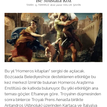
ise Mustafa Köz
TARIH: 13 TEMMUZ 2022
yazar:
HALUK ŞAHIN
Bu yıl “Homeros kitapları” sergisi de açılacak.
Bozcaada Belediyesi’nce desteklenen etkinliğe bu
kez merkezi İzmir’de bulunan Homeros Araştırma
Enstitüsü de katkıda bulunuyor. Bu yılki etkinliğin ana
teması göçler. Efsaneye göre, Troya’nın düşmesinden
sonra binlerce Troyalı Prens Aenas’la birlikte
Antandros (Altınoluk) üzerinden Kartaca ve İtalya’ya