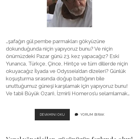
twitter
facebook
instagram
…şafağın gül pembe parmakları gökyüzüne
dokunduğunda niçin yapıyoruz bunu? Ve niçin
önümüzdeki Pazar günü 23. kez yapacağız? Eski
Yunanca, Türkçe, Çince, Hintçe ve tüm dillerde niçin
okuyacağız İlyada ve Odysseia’dan dizeleri? Günlük
koşuşturma sırasında doğup battığının bile
unuttuğumuz güneşi karşılamak için yapıyoruz bunu!
Ve tabii Büyük Ozan’ı, İzmirli Homeros’u selamlamak…
TROYA’YA
DEVAMINI OKU
YORUM BIRAK
KARŞI
GÜN
DOĞARKEN
NIÇIN