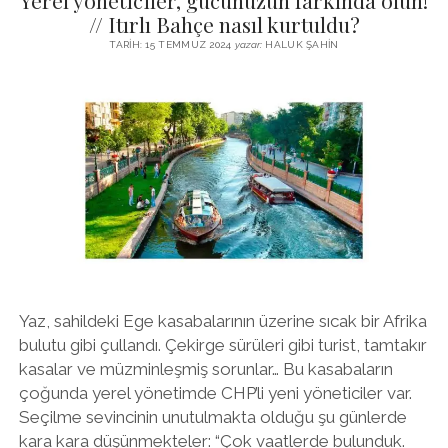
Yerel yöneticiler, gücünüzün farkında olun!
HOMEROS’U
// Itırlı Bahçe nasıl kurtuldu?
OKUYORUZ?
TARIH: 15 TEMMUZ 2024
yazar:
HALUK ŞAHIN
Yaz, sahildeki Ege kasabalarının üzerine sıcak bir Afrika
bulutu gibi çullandı. Çekirge sürüleri gibi turist, tamtakır
kasalar ve müzminleşmiş sorunlar… Bu kasabaların
çoğunda yerel yönetimde CHP’li yeni yöneticiler var.
Seçilme sevincinin unutulmakta olduğu şu günlerde
kara kara düşünmekteler: “Çok vaatlerde bulunduk.