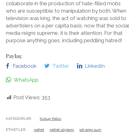
collaborate in the production of hate-filled mobs
who are susceptible to manipulation by both. When
television was king, the act of watching was sold to
advertisiers on a per capita basis, now that the social
media reigns supreme, it is their attention. For that
purpose anything goes, including peddling hatred!
Paylaş:
Facebook
Twitter
LinkedIn
WhatsApp
Post Views:
353
KATEGORILER:
Kutup Yıldızı
ETIKETLER:
nefret
nefret söylemi
odi ergo sum