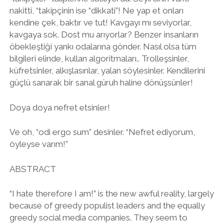
nakitti, “takipçinin ise “dikkati”! Ne yap et onları
kendine çek, baktır ve tut! Kavgayı mı seviyorlar,
kavgaya sok. Dost mu arıyorlar? Benzer insanların
öbekleştiği yankı odalarına gönder. Nasıl olsa tüm
bilgileri elinde, kullan algoritmaları.. Trolleşsinler,
küfretsinler, alkışlasınlar, yalan söylesinler. Kendilerini
güçlü sanarak bir sanal güruh haline dönüşsünler!
Doya doya nefret etsinler!
Ve oh, “odi ergo sum” desinler. “Nefret ediyorum,
öyleyse varım!”
ABSTRACT
“I hate therefore I am!” is the new awful reality, largely
because of greedy populist leaders and the equally
greedy social media companies. They seem to