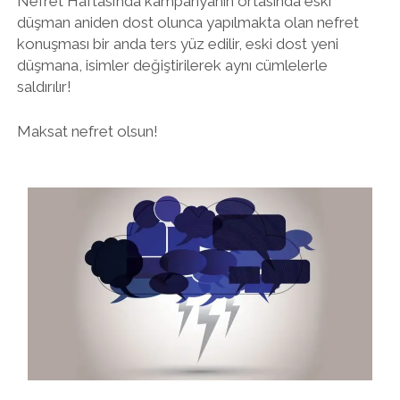
Nefret Haftası’nda kampanyanın ortasında eski
düşman aniden dost olunca yapılmakta olan nefret
konuşması bir anda ters yüz edilir, eski dost yeni
düşmana, isimler değiştirilerek aynı cümlelerle
saldırılır!
Maksat nefret olsun!