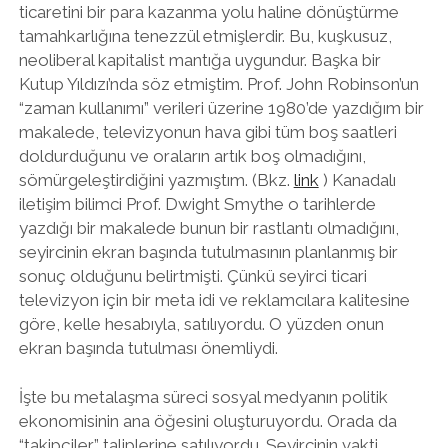
ticaretini bir para kazanma yolu haline dönüştürme
tamahkarlığına tenezzül etmişlerdir. Bu, kuşkusuz,
neoliberal kapitalist mantığa uygundur. Başka bir
Kutup Yıldızı’nda söz etmiştim. Prof. John Robinson’un
“zaman kullanımı” verileri üzerine 1980’de yazdığım bir
makalede, televizyonun hava gibi tüm boş saatleri
doldurduğunu ve oraların artık boş olmadığını,
sömürgeleştirdiğini yazmıştım. (Bkz.
link
) Kanadalı
iletişim bilimci Prof. Dwight Smythe o tarihlerde
yazdığı bir makalede bunun bir rastlantı olmadığını,
seyircinin ekran başında tutulmasının planlanmış bir
sonuç olduğunu belirtmişti. Çünkü seyirci ticari
televizyon için bir meta idi ve reklamcılara kalitesine
göre, kelle hesabıyla, satılıyordu. O yüzden onun
ekran başında tutulması önemliydi.
İşte bu metalaşma süreci sosyal medyanın politik
ekonomisinin ana öğesini oluşturuyordu. Orada da
“takipçiler” taliplerine satılıyordu. Seyircinin vakti