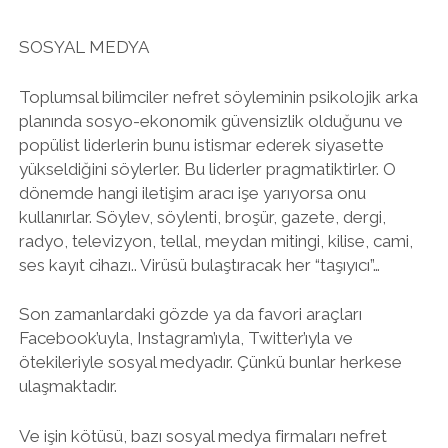
SOSYAL MEDYA
Toplumsal bilimciler nefret söyleminin psikolojik arka
planında sosyo-ekonomik güvensizlik olduğunu ve
popülist liderlerin bunu istismar ederek siyasette
yükseldiğini söylerler. Bu liderler pragmatiktirler. O
dönemde hangi iletişim aracı işe yarıyorsa onu
kullanırlar. Söylev, söylenti, broşür, gazete, dergi,
radyo, televizyon, tellal, meydan mitingi, kilise, cami,
ses kayıt cihazı.. Virüsü bulaştıracak her “taşıyıcı”…
Son zamanlardaki gözde ya da favori araçları
Facebook’uyla, Instagram’ıyla, Twitter’ıyla ve
ötekileriyle sosyal medyadır. Çünkü bunlar herkese
ulaşmaktadır.
Ve işin kötüsü, bazı sosyal medya firmaları nefret