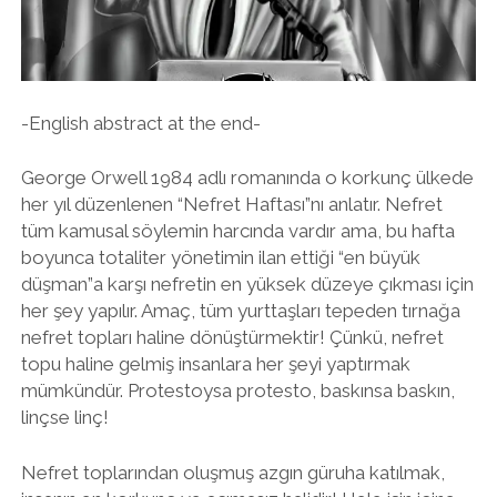
twitter
facebook
instagram
-English abstract at the end-
George Orwell 1984 adlı romanında o korkunç ülkede
her yıl düzenlenen “Nefret Haftası”nı anlatır. Nefret
tüm kamusal söylemin harcında vardır ama, bu hafta
boyunca totaliter yönetimin ilan ettiği “en büyük
düşman”a karşı nefretin en yüksek düzeye çıkması için
her şey yapılır. Amaç, tüm yurttaşları tepeden tırnağa
nefret topları haline dönüştürmektir! Çünkü, nefret
topu haline gelmiş insanlara her şeyi yaptırmak
mümkündür. Protestoysa protesto, baskınsa baskın,
linçse linç!
Nefret toplarından oluşmuş azgın güruha katılmak,