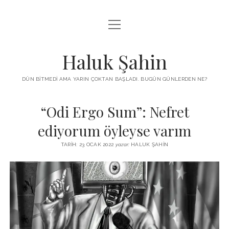
menüyü
KUTUP YILDIZI
aç
THE TURKISH PUZZLE
Haluk Şahin
MENDIREK YAZILARI
DÜN BITMEDI AMA YARIN ÇOKTAN BAŞLADI. BUGÜN GÜNLERDEN NE?
menüyü
HŞ KITAPLARI
aç
“Odi Ergo Sum”: Nefret
ADA
PROGRAMLAR
ediyorum öyleyse varım
İYI YAŞAM VE MUTLULUK ÜZERINE
BIZ KIMIZ?
TARIH: 23 OCAK 2022
yazar:
HALUK ŞAHIN
BABIALI’DE CINAYET
DERS NOTLARI – LECTURE NOTES
GÜZEL MAVRELLA
MED 532 SPRING ‘25
YAZMADAN EDEMEDIM
HABERLER / NEWS