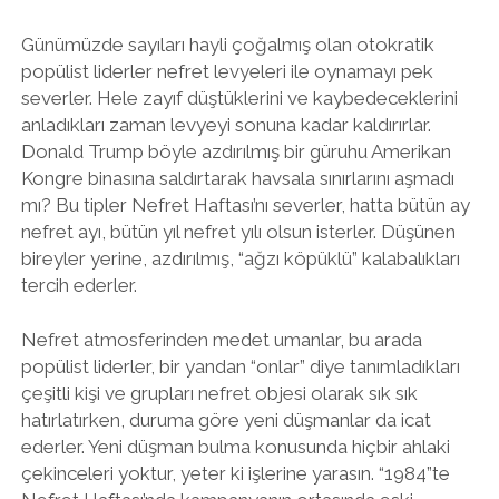
Günümüzde sayıları hayli çoğalmış olan otokratik
popülist liderler nefret levyeleri ile oynamayı pek
severler. Hele zayıf düştüklerini ve kaybedeceklerini
anladıkları zaman levyeyi sonuna kadar kaldırırlar.
Donald Trump böyle azdırılmış bir güruhu Amerikan
Kongre binasına saldırtarak havsala sınırlarını aşmadı
mı? Bu tipler Nefret Haftası’nı severler, hatta bütün ay
nefret ayı, bütün yıl nefret yılı olsun isterler. Düşünen
bireyler yerine, azdırılmış, “ağzı köpüklü” kalabalıkları
tercih ederler.
Nefret atmosferinden medet umanlar, bu arada
popülist liderler, bir yandan “onlar” diye tanımladıkları
çeşitli kişi ve grupları nefret objesi olarak sık sık
hatırlatırken, duruma göre yeni düşmanlar da icat
ederler. Yeni düşman bulma konusunda hiçbir ahlaki
çekinceleri yoktur, yeter ki işlerine yarasın. “1984”te