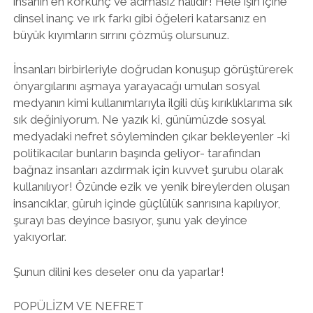
insanın en korkunç ve acımasız halidir! Hele işin içine
dinsel inanç ve ırk farkı gibi öğeleri katarsanız en
büyük kıyımların sırrını çözmüş olursunuz.
İnsanları birbirleriyle doğrudan konuşup görüştürerek
önyargılarını aşmaya yarayacağı umulan sosyal
medyanın kimi kullanımlarıyla ilgili düş kırıklıklarıma sık
sık değiniyorum. Ne yazık ki, günümüzde sosyal
medyadaki nefret söyleminden çıkar bekleyenler -ki
politikacılar bunların başında geliyor- tarafından
bağnaz insanları azdırmak için kuvvet şurubu olarak
kullanılıyor! Özünde ezik ve yenik bireylerden oluşan
insancıklar, güruh içinde güçlülük sanrısına kapılıyor,
şurayı bas deyince basıyor, şunu yak deyince
yakıyorlar.
Şunun dilini kes deseler onu da yaparlar!
POPÜLİZM VE NEFRET