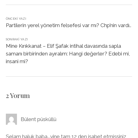
ÖNCEKI YAZI
Partilerin yerel yönetim felsefesi var mı? Chp’nin vardı..
SONRAKI YAZI
Mine Kırıkkanat – Elif Şafak intihal davasında sapla
samanı birbirinden ayıralım: Hangi değerler? Edebi mi,
insani mi?
2 Yorum
Bülent püsküllü
Selam haluk baba….yine tam 12 den isabet etmişsiniz