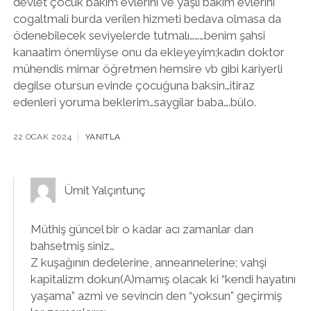
devlet çocuk bakim evlerini ve yaşlı bakim evlerini
cogaltmali burda verilen hizmeti bedava olmasa da
ödenebilecek seviyelerde tutmalı………benim şahsi
kanaatim önemliyse onu da ekleyeyim;kadın doktor
mühendis mimar öğretmen hemsire vb gibi kariyerli
degilse otursun evinde çocuğuna baksin…itiraz
edenleri yoruma beklerim…saygilar baba….bülo.
22 OCAK 2024
YANITLA
Ümit Yalçıntunç
Müthiş güncel bir o kadar acı zamanlar dan
bahsetmiş siniz…
Z kuşağının dedelerine, anneannelerine; vahşi
kapitalizm dokun(A)mamış olacak ki “kendi hayatını
yaşama” azmi ve sevincin den “yoksun” geçirmiş