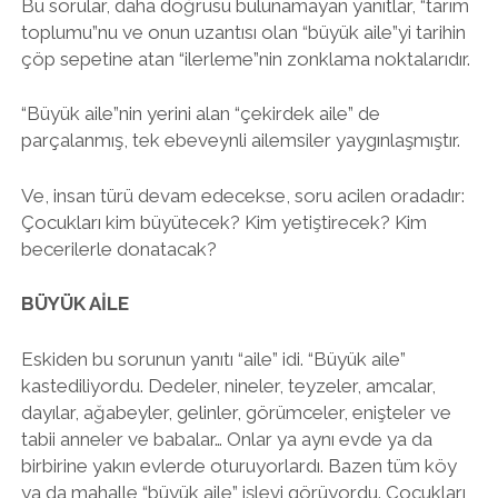
Bu sorular, daha doğrusu bulunamayan yanıtlar, “tarım
toplumu”nu ve onun uzantısı olan “büyük aile”yi tarihin
çöp sepetine atan “ilerleme”nin zonklama noktalarıdır.
“Büyük aile”nin yerini alan “çekirdek aile” de
parçalanmış, tek ebeveynli ailemsiler yaygınlaşmıştır.
Ve, insan türü devam edecekse, soru acilen oradadır:
Çocukları kim büyütecek? Kim yetiştirecek? Kim
becerilerle donatacak?
BÜYÜK AİLE
Eskiden bu sorunun yanıtı “aile” idi. “Büyük aile”
kastediliyordu. Dedeler, nineler, teyzeler, amcalar,
dayılar, ağabeyler, gelinler, görümceler, enişteler ve
tabii anneler ve babalar… Onlar ya aynı evde ya da
birbirine yakın evlerde oturuyorlardı. Bazen tüm köy
ya da mahalle “büyük aile” işlevi görüyordu. Çocukları