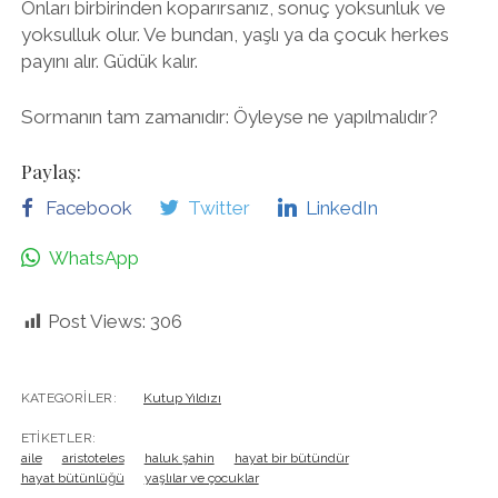
Onları birbirinden koparırsanız, sonuç yoksunluk ve
yoksulluk olur. Ve bundan, yaşlı ya da çocuk herkes
payını alır. Güdük kalır.
Sormanın tam zamanıdır: Öyleyse ne yapılmalıdır?
Paylaş:
Facebook
Twitter
LinkedIn
WhatsApp
Post Views:
306
KATEGORILER:
Kutup Yıldızı
ETIKETLER:
aile
aristoteles
haluk şahin
hayat bir bütündür
hayat bütünlüğü
yaşlılar ve çocuklar