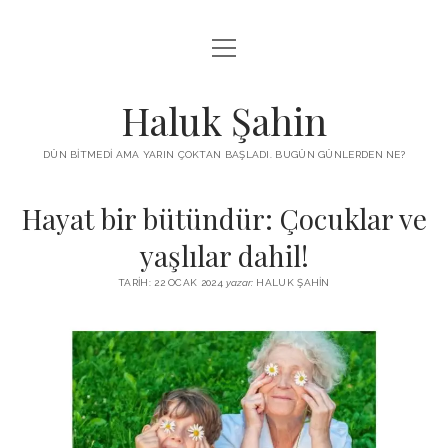
menüyü
KUTUP YILDIZI
aç
THE TURKISH PUZZLE
Haluk Şahin
MENDIREK YAZILARI
DÜN BITMEDI AMA YARIN ÇOKTAN BAŞLADI. BUGÜN GÜNLERDEN NE?
menüyü
HŞ KITAPLARI
aç
Hayat bir bütündür: Çocuklar ve
ADA
PROGRAMLAR
yaşlılar dahil!
İYI YAŞAM VE MUTLULUK ÜZERINE
BIZ KIMIZ?
TARIH: 22 OCAK 2024
yazar:
HALUK ŞAHIN
BABIALI’DE CINAYET
DERS NOTLARI – LECTURE NOTES
GÜZEL MAVRELLA
MED 532 SPRING ‘25
YAZMADAN EDEMEDIM
HABERLER / NEWS