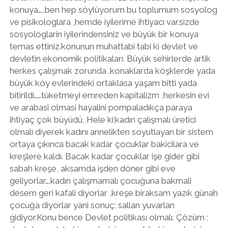
konuya…..ben hep söylüyorum bu toplumum sosyolog
ve pisikologlara ,hemde iyilerime ihtiyacı var.sizde
sosyologlarin iyilerindensiniz ve büyük bir konuya
temas ettiniz.konunun muhattabi tabi ki devlet ve
devletin ekonomik politikaları. Büyük sehirlerde artik
herkes çalışmak zorunda .konaklarda köşklerde yada
büyük köy evlerindeki ortaklasa yaşam bitti yada
bitirildi……tüketmeyi emreden kapitalizm ,herkesin evi
ve arabasi olmasi hayalini pompaladıkça paraya
ihtiyaç çok büyüdü, Hele ki;kadın çalışmalı üretici
olmalı diyerek kadını annelikten soyutlayan bir sistem
ortaya çıkınca bacak kadar çocuklar bakicilara ve
kreşlere kaldı. Bacak kadar çocuklar işe gider gibi
sabah kreşe, aksamda işden döner gibi eve
geliyorlar….kadın çalışmamalı çocuğuna bakmali
desem geri kafali diyorlar ,kreşe biraksam yazık günah
çocuğa diyorlar yani sonuç; sallan yuvarlan
gidiyor.Konu bence Devlet politikası olmalı. Çözüm ;