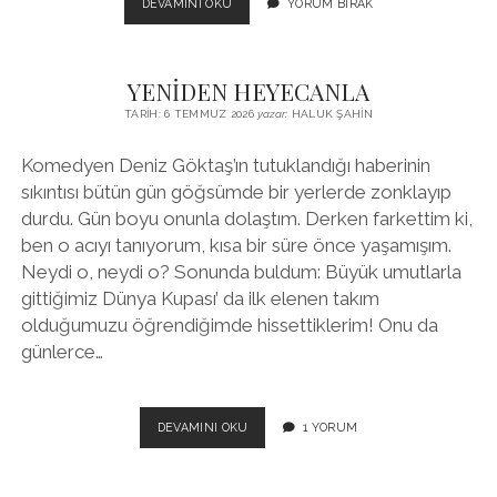
İLERİGELENLER,
DEVAMINI OKU
YORUM BIRAK
İLERİGİDENLER
VE
GERİ
YENİDEN HEYECANLA
KALANLAR…
TARIH: 6 TEMMUZ 2026
yazar:
HALUK ŞAHIN
Komedyen Deniz Göktaş’ın tutuklandığı haberinin
sıkıntısı bütün gün göğsümde bir yerlerde zonklayıp
durdu. Gün boyu onunla dolaştım. Derken farkettim ki,
ben o acıyı tanıyorum, kısa bir süre önce yaşamışım.
Neydi o, neydi o? Sonunda buldum: Büyük umutlarla
gittiğimiz Dünya Kupası’ da ilk elenen takım
olduğumuzu öğrendiğimde hissettiklerim! Onu da
günlerce…
YENİDEN
DEVAMINI OKU
1 YORUM
HEYECANLA