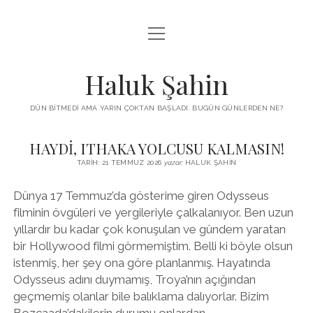
menüyü
KUTUP YILDIZI
aç
THE TURKISH PUZZLE
Haluk Şahin
MENDIREK YAZILARI
DÜN BITMEDI AMA YARIN ÇOKTAN BAŞLADI. BUGÜN GÜNLERDEN NE?
menüyü
HŞ KITAPLARI
aç
HAYDİ, ITHAKA YOLCUSU KALMASIN!
Haluk
ADA
PROGRAMLAR
TARIH: 21 TEMMUZ 2026
yazar:
HALUK ŞAHIN
Şahin
İYI YAŞAM VE MUTLULUK ÜZERINE
BIZ KIMIZ?
Dünya 17 Temmuz’da gösterime giren Odysseus
Yazılar
BABIALI’DE CINAYET
filminin övgüleri ve yergileriyle çalkalanıyor. Ben uzun
DERS NOTLARI – LECTURE NOTES
yıllardır bu kadar çok konuşulan ve gündem yaratan
GÜZEL MAVRELLA
bir Hollywood filmi görmemiştim. Belli ki böyle olsun
MED 532 SPRING ‘25
istenmiş, her şey ona göre planlanmış. Hayatında
YAZMADAN EDEMEDIM
Odysseus adını duymamış, Troya’nın açığından
geçmemiş olanlar bile balıklama dalıyorlar. Bizim
HABERLER / NEWS
Bozcaada’dakilerin durumu onlardan…