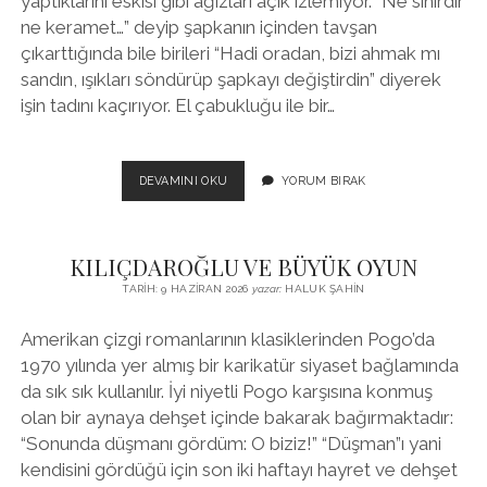
yaptıklarını eskisi gibi ağızları açık izlemiyor. “Ne sihirdir
ne keramet…” deyip şapkanın içinden tavşan
çıkarttığında bile birileri “Hadi oradan, bizi ahmak mı
sandın, ışıkları söndürüp şapkayı değiştirdin” diyerek
işin tadını kaçırıyor. El çabukluğu ile bir…
ON
DEVAMINI OKU
YORUM BIRAK
PARMAKTA
ON
MARİFET
KILIÇDAROĞLU VE BÜYÜK OYUN
TARIH: 9 HAZIRAN 2026
yazar:
HALUK ŞAHIN
Amerikan çizgi romanlarının klasiklerinden Pogo’da
1970 yılında yer almış bir karikatür siyaset bağlamında
da sık sık kullanılır. İyi niyetli Pogo karşısına konmuş
olan bir aynaya dehşet içinde bakarak bağırmaktadır:
“Sonunda düşmanı gördüm: O biziz!” “Düşman”ı yani
kendisini gördüğü için son iki haftayı hayret ve dehşet