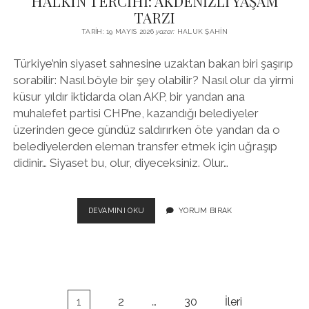
HALKIN TERCİHİ: AKDENİZLİ YAŞAM
TARZI
TARIH: 19 MAYIS 2026
yazar:
HALUK ŞAHIN
Türkiye’nin siyaset sahnesine uzaktan bakan biri şaşırıp
sorabilir: Nasıl böyle bir şey olabilir? Nasıl olur da yirmi
küsur yıldır iktidarda olan AKP, bir yandan ana
muhalefet partisi CHP’ne, kazandığı belediyeler
üzerinden gece gündüz saldırırken öte yandan da o
belediyelerden eleman transfer etmek için uğraşıp
didinir… Siyaset bu, olur, diyeceksiniz. Olur…
HALKIN
DEVAMINI OKU
YORUM BIRAK
TERCİHİ:
AKDENİZLİ
YAŞAM
TARZI
Yazı
1
2
…
30
İleri