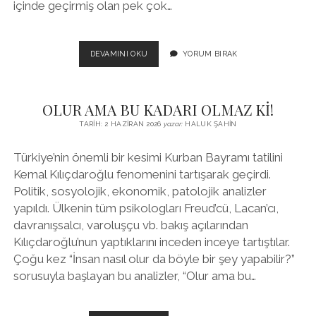
içinde geçirmiş olan pek çok…
KILIÇDAROĞLU
DEVAMINI OKU
YORUM BIRAK
VE
BÜYÜK
OYUN
OLUR AMA BU KADARI OLMAZ Kİ!
TARIH: 2 HAZIRAN 2026
yazar:
HALUK ŞAHIN
Türkiye’nin önemli bir kesimi Kurban Bayramı tatilini
Kemal Kılıçdaroğlu fenomenini tartışarak geçirdi.
Politik, sosyolojik, ekonomik, patolojik analizler
yapıldı. Ülkenin tüm psikologları Freud’cü, Lacan’cı,
davranışsalcı, varoluşçu vb. bakış açılarından
Kılıçdaroğlu’nun yaptıklarını inceden inceye tartıştılar.
Çoğu kez “İnsan nasıl olur da böyle bir şey yapabilir?”
sorusuyla başlayan bu analizler, “Olur ama bu…