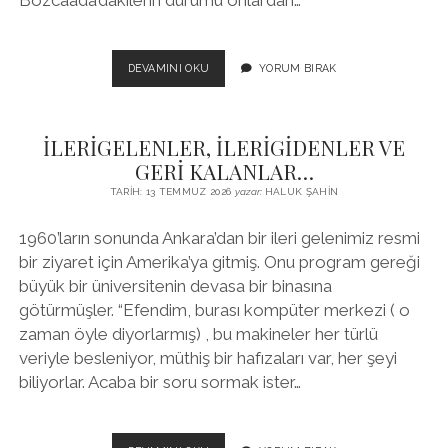
twitter
facebook
instagram
HAYDİ,
DEVAMINI OKU
YORUM BIRAK
ITHAKA
YOLCUSU
KALMASIN!
İLERİGELENLER, İLERİGİDENLER VE
GERİ KALANLAR…
TARIH: 13 TEMMUZ 2026
yazar:
HALUK ŞAHIN
1960’ların sonunda Ankara’dan bir ileri gelenimiz resmi
bir ziyaret için Amerika’ya gitmiş. Onu program gereği
büyük bir üniversitenin devasa bir binasına
götürmüşler. “Efendim, burası kompüter merkezi ( o
zaman öyle diyorlarmış) , bu makineler her türlü
veriyle besleniyor, müthiş bir hafızaları var, her şeyi
biliyorlar. Acaba bir soru sormak ister…