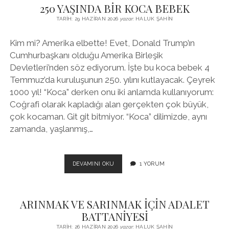
250 YAŞINDA BİR KOCA BEBEK
TARIH: 29 HAZIRAN 2026
yazar:
HALUK ŞAHIN
Kim mi? Amerika elbette! Evet, Donald Trump’ın
Cumhurbaşkanı olduğu Amerika Birleşik
Devletleri’nden söz ediyorum. İşte bu koca bebek 4
Temmuz’da kuruluşunun 250. yılını kutlayacak. Çeyrek
1000 yıl! “Koca” derken onu iki anlamda kullanıyorum:
Coğrafi olarak kapladığı alan gerçekten çok büyük,
çok kocaman. Git git bitmiyor. “Koca” dilimizde, aynı
zamanda, yaşlanmış,…
250
DEVAMINI OKU
1 YORUM
YAŞINDA
BİR
KOCA
ARINMAK VE SARINMAK İÇİN ADALET
BEBEK
BATTANİYESİ
TARIH: 26 HAZIRAN 2026
yazar:
HALUK ŞAHIN