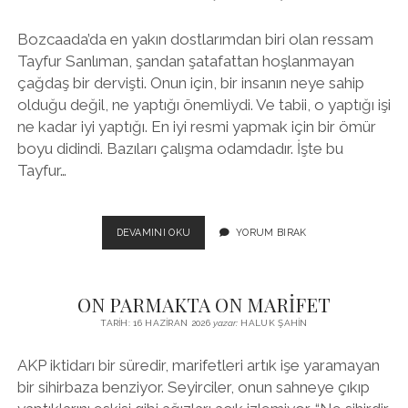
Bozcaada’da en yakın dostlarımdan biri olan ressam
Tayfur Sanlıman, şandan şatafattan hoşlanmayan
çağdaş bir dervişti. Onun için, bir insanın neye sahip
olduğu değil, ne yaptığı önemliydi. Ve tabii, o yaptığı işi
ne kadar iyi yaptığı. En iyi resmi yapmak için bir ömür
boyu didindi. Bazıları çalışma odamdadır. İşte bu
Tayfur…
ARINMAK
DEVAMINI OKU
YORUM BIRAK
VE
SARINMAK
İÇİN
ON PARMAKTA ON MARİFET
ADALET
BATTANİYESİ
TARIH: 16 HAZIRAN 2026
yazar:
HALUK ŞAHIN
AKP iktidarı bir süredir, marifetleri artık işe yaramayan
bir sihirbaza benziyor. Seyirciler, onun sahneye çıkıp