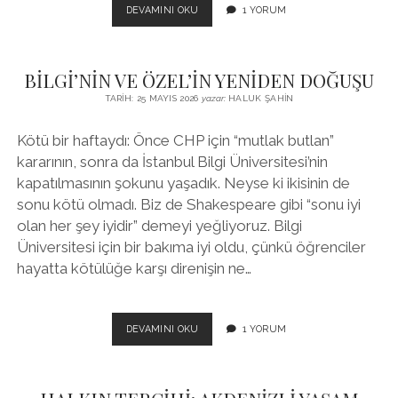
OLUR
DEVAMINI OKU
1 YORUM
AMA
BU
KADARI
BİLGİ’NİN VE ÖZEL’İN YENİDEN DOĞUŞU
OLMAZ
Kİ!
TARIH: 25 MAYIS 2026
yazar:
HALUK ŞAHIN
Kötü bir haftaydı: Önce CHP için “mutlak butlan”
kararının, sonra da İstanbul Bilgi Üniversitesi’nin
kapatılmasının şokunu yaşadık. Neyse ki ikisinin de
sonu kötü olmadı. Biz de Shakespeare gibi “sonu iyi
olan her şey iyidir” demeyi yeğliyoruz. Bilgi
Üniversitesi için bir bakıma iyi oldu, çünkü öğrenciler
hayatta kötülüğe karşı direnişin ne…
BİLGİ’NİN
DEVAMINI OKU
1 YORUM
VE
ÖZEL’İN
YENİDEN
DOĞUŞU